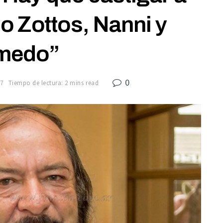
o Zottos, Nanni y
medo”
0
17
Tiempo de lectura: 2 mins read