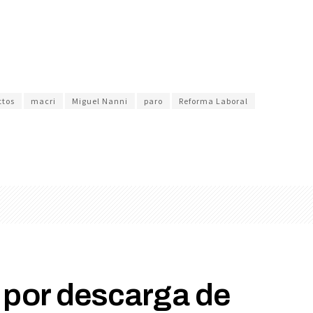
ttos
macri
Miguel Nanni
paro
Reforma Laboral
 por descarga de