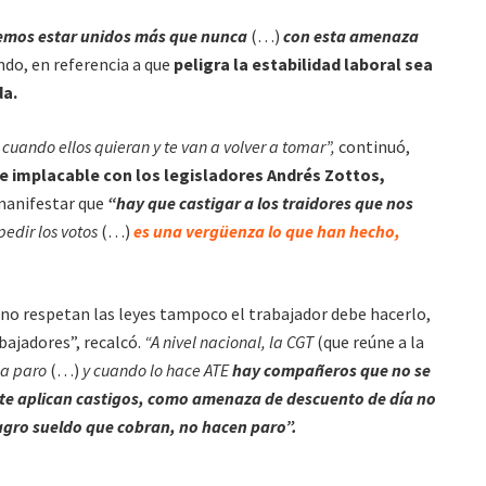
mos estar unidos más que nunca
(…)
con esta amenaza
do, en referencia a que
peligra la estabilidad laboral sea
da.
 cuando ellos quieran y te van a volver a tomar”,
continuó,
e implacable con los legisladores Andrés Zottos,
manifestar que
“hay que castigar a los traidores que nos
edir los votos
(…)
es una vergüenza lo que han hecho,
 no respetan las leyes tampoco el trabajador debe hacerlo,
bajadores”, recalcó.
“A nivel nacional, la CGT
(que reúne a la
 a paro
(…)
y cuando lo hace ATE
hay compañeros que no se
 te aplican castigos, como amenaza de descuento de día no
gro sueldo que cobran, no hacen paro”.