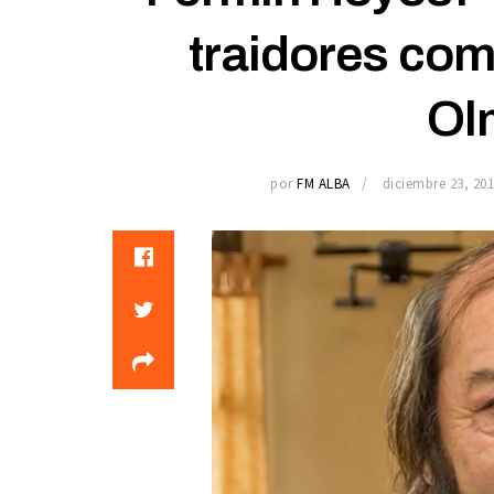
traidores com
Ol
por
FM ALBA
diciembre 23, 20