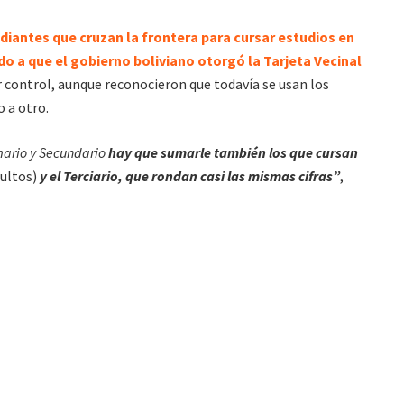
iantes que cruzan la frontera para cursar estudios en
o a que el gobierno boliviano otorgó la Tarjeta Vecinal
r control, aunque reconocieron que todavía se usan los
o a otro.
imario y Secundario
hay que sumarle también los que cursan
dultos)
y el Terciario, que rondan casi las mismas cifras”
,