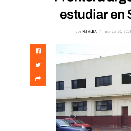
estudiar en
por
FM ALBA
marzo 10, 201