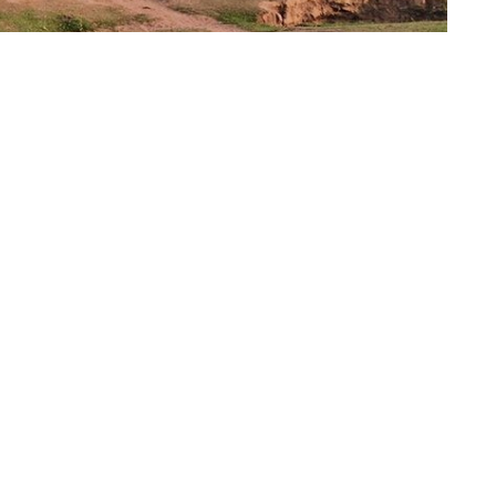
a de Campo Largo (Foto: Luis Martínez)
 de la menor de 11 años fue hallada a 7 km. de la
tro de Salud de Campo Largo
, en donde hay un
rticiparon personal de la
División Lacustre, Policía; de
raje.
allado a unos 3 kilómetros del punto donde cayó hace
 moderado, pero a por las intensas lluvias que cayeron
n incrementó.
n entre los efectivos policiales y la familia de la
trasladara a Tartagal para la autopsia.
“El Fiscal ordenó el