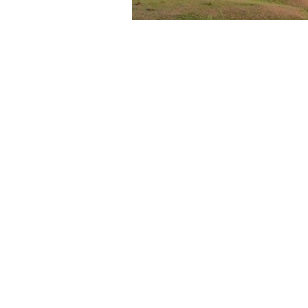
»Escuel
La información detalla que
el cuerpo
Escuela, rio abajo.
Fue llevado al
Cen
enfermero a cargo. En su búsqueda pa
Argentina y Bolivia; y vecinos del pa
El cuerpo de Griselda Flores fue h
dos días
.
El caudal del Itau suele ser
durante este verano en toda la regió
En el paraje hubo un momento de tensió
estudiante, que se oponía a que se la 