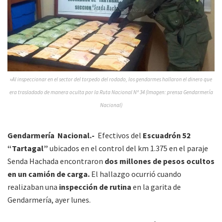
»
Al inspeccionar en el sector del torpedo del rodado, los gendarmes hallaron el dinero que
era trasladado de manera oculta por la Ruta Nacional Nº 34 (Imagen: prensa Gendarmería
Nacional)
Gendarmería Nacional.-
Efectivos del
Escuadrón 52
“Tartagal”
ubicados en el control del km 1.375 en el paraje
Senda Hachada encontraron
dos millones de pesos ocultos
en un camión de carga.
El hallazgo ocurrió cuando
realizaban una
inspección de rutina
en la garita de
Gendarmería, ayer lunes.