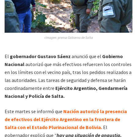
»Imagen: prensa Gobierno de Salta
El
gobernador Gustavo Sáenz
anunció que el
Gobierno
Nacional
autorizó que más efectivos refuercen los controles
en los límites con el vecino país, tras los pedidos realizados a
las autoridades.
Las tareas de seguridad y defensa se harán
coordinadamente entre
Ejército Argentino, Gendarmería
Nacional y Policía de Salta.
Este martes se informó que
Nación autorizó la presencia
de efectivos del Ejército Argentino en la frontera de
Salta con el Estado Plurinacional de Bolivia.
El
gobernador explicó que
“
hay una situación de angustia,