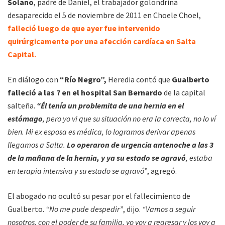
Solano
, padre de Daniel, el trabajador golondrina
desaparecido el 5 de noviembre de 2011 en Choele Choel,
falleció luego de que ayer fue intervenido
quirúrgicamente por una afección cardíaca en Salta
Capital.
En diálogo con
“Río Negro”,
Heredia contó que
Gualberto
falleció a las 7 en el hospital San Bernardo
de la capital
salteña.
“Él tenía un problemita de una hernia en el
estómago
, pero yo vi que su situación no era la correcta, no lo ví
bien. Mi ex esposa es médica, lo logramos derivar apenas
llegamos a Salta.
Lo operaron de urgencia antenoche a las 3
de la mañana de la hernia, y ya su estado se agravó
, estaba
en terapia intensiva y su estado se agravó”
, agregó.
El abogado no ocultó su pesar por el fallecimiento de
Gualberto.
“No me pude despedir”
, dijo.
“Vamos a seguir
nosotros, con el poder de su familia, yo voy a regresar y los voy a