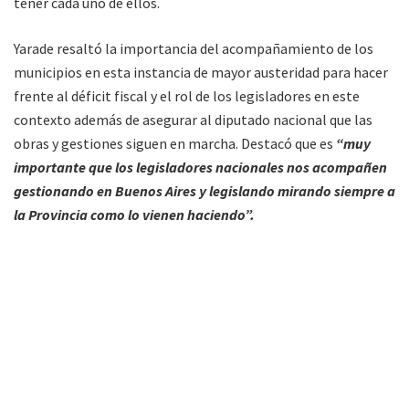
tener cada uno de ellos.
Yarade resaltó la importancia del acompañamiento de los
municipios en esta instancia de mayor austeridad para hacer
frente al déficit fiscal y el rol de los legisladores en este
contexto además de asegurar al diputado nacional que las
obras y gestiones siguen en marcha. Destacó que es
“muy
importante que los legisladores nacionales nos acompañen
gestionando en Buenos Aires y legislando mirando siempre a
la Provincia como lo vienen haciendo”.
Por otra parte, Sergio Leavy se interiorizó sobre las acciones
del Gobierno provincial para el Norte de la provincia y
evaluaron la situación financiera de los municipios en el
marco de las medidas que se fueron tomando para
controlar el gasto público.
Al respecto Leavy manifestó que “
en reunión con el jefe de