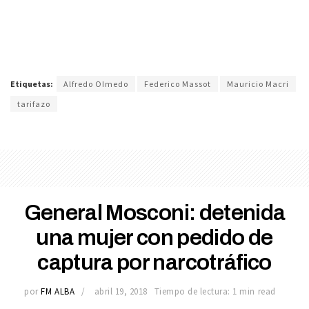
Etiquetas:
Alfredo OImedo
Federico Massot
Mauricio Macri
tarifazo
General Mosconi: detenida
una mujer con pedido de
captura por narcotráfico
por
FM ALBA
abril 19, 2018
Tiempo de lectura: 1 min read