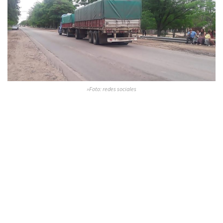
»Foto: redes sociales
Un camión de carga con doble acoplado transitaba justo
detrás de la joven y el conductor no pudo frenar a tiempo, por
lo que terminó arrollándola, muriendo ella de manera
instantánea.
La joven volvía de Misión Chorote, donde había estado
trabajando, a bordo de su bicicleta. A las 11:13 ingresó el