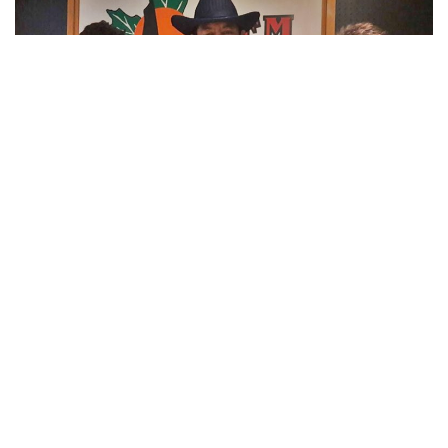
»Comisión del Pueblo de Santa Victoria Este (Foto: FM Alba)
Con este objetivo, la Comisión presenta el
Festival
Solidario a realizarse este 10 de Noviembre en el ex
predio del TriChaco y cuya jornada arrancará a las 8 de la
mañana,
con acto y desfile, para continuar después con
almuerzo y exhibición de destrezas criollas, en donde además