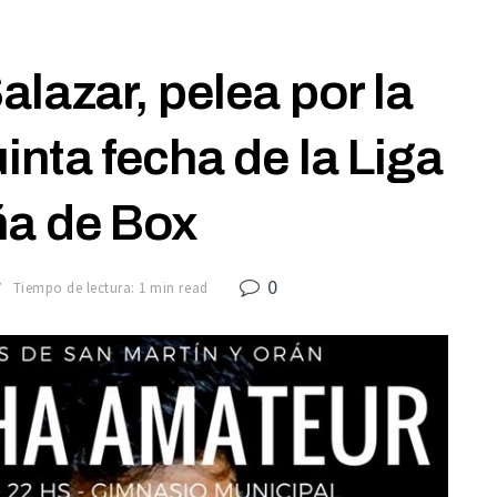
lazar, pelea por la
inta fecha de la Liga
ña de Box
0
7
Tiempo de lectura: 1 min read