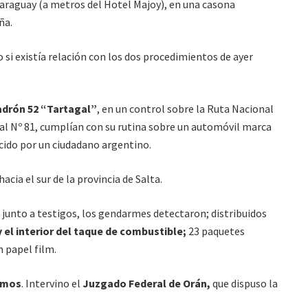
Paraguay (a metros del Hotel Majoy), en una casona
ña.
i existía relación con los dos procedimientos de ayer
drón 52 “Tartagal”
, en un control sobre la Ruta Nacional
nal Nº 81, cumplían con su rutina sobre un automóvil marca
ucido por un ciudadano argentino.
acia el sur de la provincia de Salta.
 junto a testigos, los gendarmes detectaron; distribuidos
y el interior del taque de combustible;
23 paquetes
 papel film.
ramos
. Intervino el
Juzgado Federal de Orán,
que
dispuso la