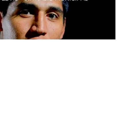
torneo amateur de la Liga Salteña de Box (Foto: ComBox Tartagal)