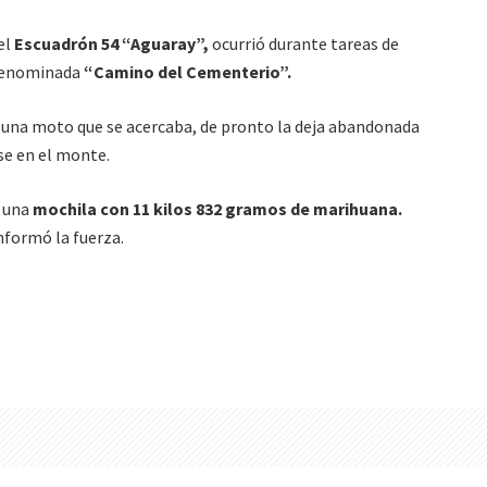
el
Escuadrón 54 “Aguaray”,
ocurrió durante tareas de
 denominada
“Camino del Cementerio”.
 una moto que se acercaba, de pronto la deja abandonada
se en el monte.
n una
mochila con 11 kilos 832 gramos de marihuana.
nformó la fuerza.