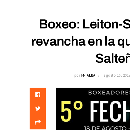
Boxeo: Leiton-Sa
revancha en la qu
Salte
por
FM ALBA
agosto 16, 201