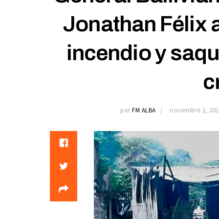
Jonathan Félix 
incendio y saqu
c
por
FM ALBA
noviembre 1, 201