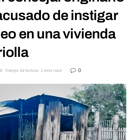
acusado de instigar
eo en una vivienda
riolla
0
8
Tiempo de lectura: 2 mins read