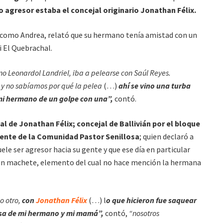
o agresor estaba el concejal originario Jonathan Félix.
olo como Andrea, relató que su hermano tenía amistad con un
i El Quebrachal.
no Leonardol Landriel, iba a pelearse con Saúl Reyes.
y no sabíamos por qué la pelea
(…)
ahí se vino una turba
mi hermano de un golpe con una”,
contó.
al de Jonathan Félix; concejal de Ballivián por el bloque
ente de la Comunidad Pastor Senillosa
; quien declaró a
uele ser agresor hacia su gente y que ese día en particular
 un machete, elemento del cual no hace mención la hermana
o otro,
con
Jonathan Félix
(…) l
o que hicieron fue saquear
casa de mi hermano y mi mamá”,
contó,
“nosotros