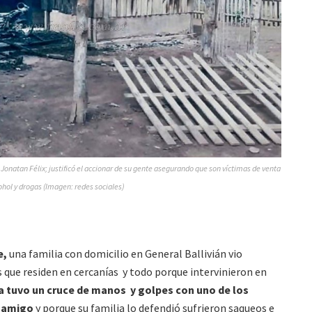
onatan Félix; justificó el accionar de su gente asegurando que son víctimas de venta
ohol y drogas (Imagen: redes sociales)
e,
una familia con domicilio en General Ballivián vio
 que residen en cercanías y todo porque intervinieron en
lla tuvo un cruce de manos y golpes con uno de los
a amigo
y porque su familia lo defendió sufrieron saqueos e