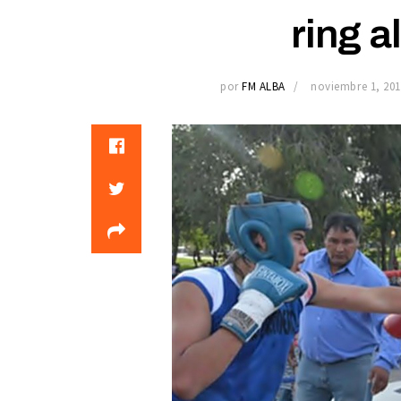
ring al
por
FM ALBA
noviembre 1, 201