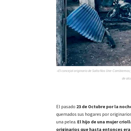
»El concejal originario de Salta Nos Une-Cambiemos; J
de alc
El pasado
23 de Octubre por la noch
quemados sus hogares por originarios
una pelea.
El hijo de una mujer crio
originarios que hasta entonces er