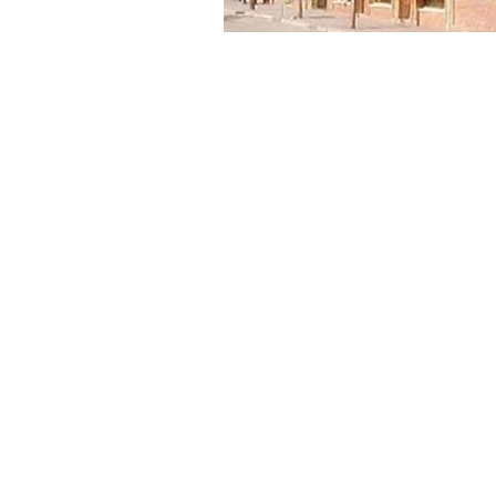
»Fachada ext
El cuerpo legislativo volvió a reclama
el cumplimiento del sueldo para sus e
castigada ha sido la
edil Cristina Caz
de diciembre de 2015, fecha en que
Ni la condición de hermana del fiscal
Cazón recibiera el pago de sus sueldo
legislativo, a quienes se les adeuda c
En este caso en particular,
Ricardo Ru
administrativa) y Rubén Vilte (secr