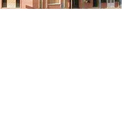
erior de la Municipalidad de Salvador Mazza
r por el excesivo retraso de parte del ejecutivo comunal con
mpleados. Esto incluye a secretarios y concejales. La más
ón,
a quien no se le ha pagado ningún jornal desde el 10
 asumió funciones.
 penal de Salvador Mazza ha sido motivo para que la concejal
s, y del mismo modo ocurre con los secretarios del cuerpo
inco meses.
iz (secretario legislativo), Graciela Cruz (secretaria
etario de archivo), son los empleados que en 10 días