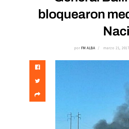
bloquearon med
Naci
por
FM ALBA
marzo 21, 201