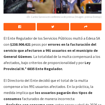
»Dr. Carlos Saravia en conferencia de prensa (Imagen: prensa Enresp)
El Ente Regulador de los Servicios Públicos multó a Edesa SA
con
$238.906.621
pesos por
errores en la facturación del
servicio que afectaron a 991 usuarios en el municipio de
General Güemes
. La totalidad de la multa compensará a los
afectados, bajo criterios de proporcionalidad y por
Ley
Provincial N.º 6835 Ente Regulador.
El Directorio del Ente decidió que el total de la multa
compense a los 991 usuarios afectados. En la práctica, la
medida implica que
los usuarios pagarán dos tipos de
consumos
facturados de manera incorrecta:
–
Períodos con consumo cero
: entre enero y abril de 2026 se