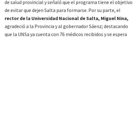
de salud provincial y señaló que el programa tiene el objetivo
de evitar que dejen Salta para formarse. Por su parte, el
rector de la Universidad Nacional de Salta, Miguel Nina,
agradeció a la Provincia y al gobernador Sáenz; destacando
que la UNSa ya cuenta con 76 médicos recibidos y se espera
que a fin de año se sumen 100 más.
Uno de los puntos salientes fue la puesta en marcha del
Decreto N.º 347/2026,
que reglamenta la
Ley N.º 8359
,
instrumento que crea el régimen especial de becas para
estudiantes del interior provincial que cursan la carrera de
Medicina en la
Universidad Nacional de Salta (UNSa),
con
el fin de subsanar el déficit histórico de profesionales
médicos en los departamentos del interior.
El
estudiante de 5° año de la carrera de Medicina, Mateo
Ola
, agradeció la oportunidad, más aún en el marco de la
situación económica del país que presenta muchas