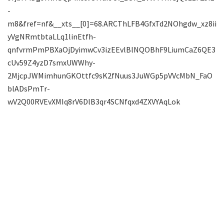
-
m8&fref=nf&__xts__[0]=68.ARCThLFB4GfxTd2NOhgdw_xz8ii
yVgNRmtbtaLLq1linEtfh-
qnfvrmPmPBXaOjDyimwCv3izEEvlBlNQOBhF9LiumCaZ6QE3
cUv59Z4yzD7smxUWWhy-
2MjcpJWMimhunGKOttfc9sK2fNuus3JuWGp5pVVcMbN_FaO
blADsPmTr-
wV2Q00RVEvXMIq8rV6DlB3qr4SCNfqxd4ZXVYAqLok