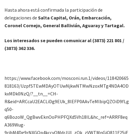
Hasta ahora está confirmada la participación de
delegaciones de
Salta Capital, Orán, Embarcación,
Coronel Cornejo, General Ballivián, Aguaray y Tartagal.
Los interesados se pueden comunicar al (3873) 221 801 /
(3873) 362 336.
https://www.facebook.com/mosconi.run.1/videos/118420665
818163/UzpfSTEwMDAyOTUwNjkwNTMwNzoxMTg4NDA4OD
kxMDk0NzQ/?__tn__=CH-
R&eid=ARCcaU2EACLiDg9EUk_8lEFP0AAvTeMlbipQZOiD9fLg
q50-
q6BozoW_QgBwvEknOoPHPFQXd5Vh18IL&hc_ref=ARRF8eq
A369Wug-
9rjbM4Dg9rNXGQp4kccvOMdrJUl_zOk_zVWTMnGjQ811F25iE