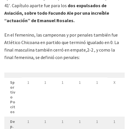
41′. Capítulo aparte fue para los
dos expulsados de
Aviación, sobre todo Facundo Ale por una increíble
“actuación” de Emanuel Rosales.
En el femenino, las campeonas y por penales también fue
Atlético Chicoana en partido que terminó igualado en 0. La
final masculina también cerró en empate,2-2 , y como la
final femenina, se definió con penales:
Sp
1
1
1
1
1
X
or
tiv
o
Po
cit
os
De
1
1
1
1
1
1
p.