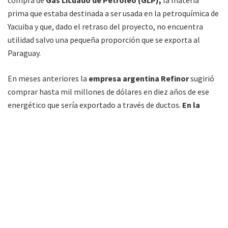
compra de
Gas Licuado de Petróleo (GLP),
la materia
prima que estaba destinada a ser usada en la petroquímica de
Yacuiba y que, dado el retraso del proyecto, no encuentra
utilidad salvo una pequeña proporción que se exporta al
Paraguay.
En meses anteriores la
empresa argentina Refinor
sugirió
comprar hasta mil millones de dólares en diez años de ese
energético que sería exportado a través de ductos.
En la
práctica
sería retornar al esquema anterior en el que
Argentina recibía los líquidos junto al torrente de gas en
Campo Durán
y hacía el trabajo de separarlo para su uso,
salvo que en esta ocasión, luego de diez años, pagarían
por ello.
Exploración en Charagua
“En la reunión con
YPF se acordó que la estatal argentina
iniciará actividad sísmica en el bloque Charagua en el mes de