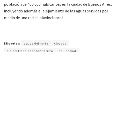
población de 400.000 habitantes en la ciudad de Buenos Aires,
incluyendo además el alejamiento de las aguas servidas por
medio de una red de pluviocloacal.
Etiquetas:
aguas del norte
cloacas
dia del trabajador sanitarista
salubridad
FM Alba 89.3 Mhz. Primera radio de Tartagal
(Salta) en la web. Noticias, entretenimiento y