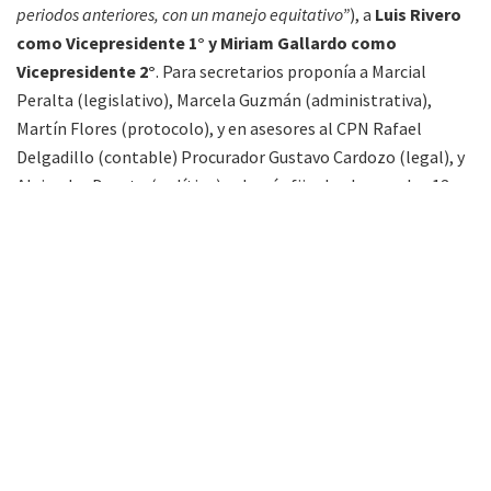
periodos anteriores, con un manejo equitativo”
), a
Luis Rivero
como Vicepresidente 1° y Miriam Gallardo como
Vicepresidente 2°
. Para secretarios proponía a Marcial
Peralta (legislativo), Marcela Guzmán (administrativa),
Martín Flores (protocolo), y en asesores al CPN Rafael
Delgadillo (contable) Procurador Gustavo Cardozo (legal), y
Alejandro Devoto (político); además fijar los lunes a las 13
horas para la presentación de expedientes, las sesiones
parlamentarias para las 19 horas de los lunes y las ordinarias
para los martes a las 15 horas.