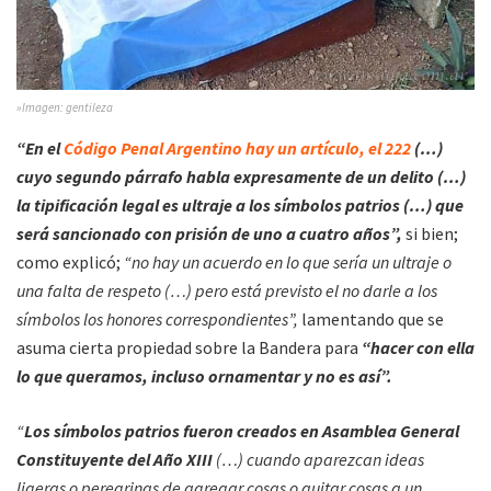
»Imagen: gentileza
“En el
Código Penal Argentino hay un artículo, el 222
(…)
cuyo segundo párrafo habla expresamente de un delito (…)
la tipificación legal es ultraje a los símbolos patrios (…) que
será sancionado con prisión de uno a cuatro años”,
si bien;
como explicó;
“no hay un acuerdo en lo que sería un ultraje o
una falta de respeto (…) pero está previsto el no darle a los
símbolos los honores correspondientes”,
lamentando que se
asuma cierta propiedad sobre la Bandera para
“hacer con ella
lo que queramos, incluso ornamentar y no es así”.
“
Los símbolos patrios fueron creados en Asamblea General
Constituyente del Año XIII
(…) cuando aparezcan ideas
ligeras o peregrinas de agregar cosas o quitar cosas a un