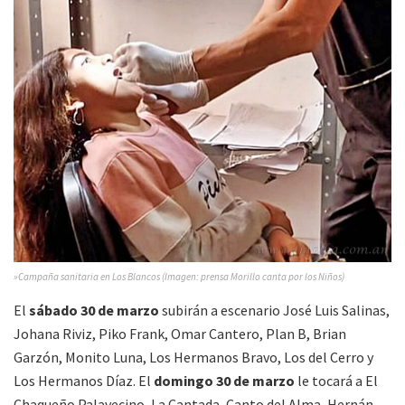
»Campaña sanitaria en Los Blancos (Imagen: prensa Morillo canta por los Niños)
El
sábado 30 de marzo
subirán a escenario José Luis Salinas,
Johana Riviz, Piko Frank, Omar Cantero, Plan B, Brian
Garzón, Monito Luna, Los Hermanos Bravo, Los del Cerro y
Los Hermanos Díaz. El
domingo 30 de marzo
le tocará a El
Chaqueño Palavecino, La Cantada, Canto del Alma, Hernán