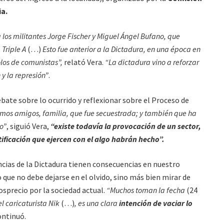
ia.
a los militantes Jorge Fischer y Miguel Ángel Bufano, que
 Triple A
(…)
Esto fue anterior a la Dictadura, en una época en
los de comunistas”,
relató Vera.
“La dictadura vino a reforzar
y la represión”
.
ebate sobre lo ocurrido y reflexionar sobre el Proceso de
mos amigos, familia, que fue secuestrada; y también que ha
o”
, siguió Vera,
“existe todavía la provocación de un sector,
tificación que ejercen con el algo habrán hecho”.
ncias de la Dictadura tienen consecuencias en nuestro
o que no debe dejarse en el olvido, sino más bien mirar de
osprecio por la sociedad actual.
“Muchos toman la fecha
(24
l caricaturista Nik
(…)
, es una clara
intención de vaciar lo
ntinuó.