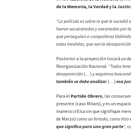
de la Memoria, la Verdad y la Justic
“La película es sobre lo que le sucedió 
fueron sucuestrados y asesinados por la
que perseguían a compañeros tildándo
estas medidas, que son la desaparición 
Posterior a la proyección tocará un d
Reorganización Nacional.
“Todos tene
desaparecido
(…) y
seguimos buscand
también se debe analizar
(…)
esa jus
Para el
Partido Obrero
, las consecue
presente (caso Milani), y es un espaci
manera crítica sin que signifique men
de Marzo)
como un feriado, como hizo e
que significa para una gran parte
“,
co