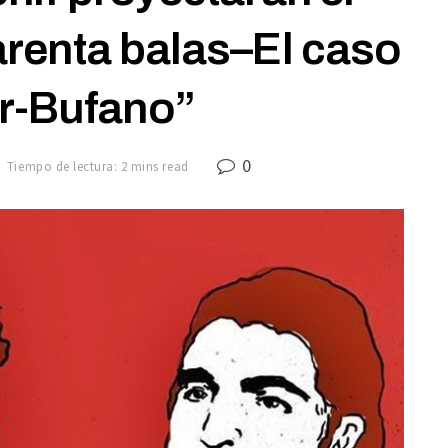
renta balas–El caso
r-Bufano”
0
Tiempo de lectura: 2 mins read