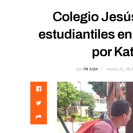
Colegio Jesú
estudiantiles e
por Ka
por
FM ALBA
marzo 25, 201