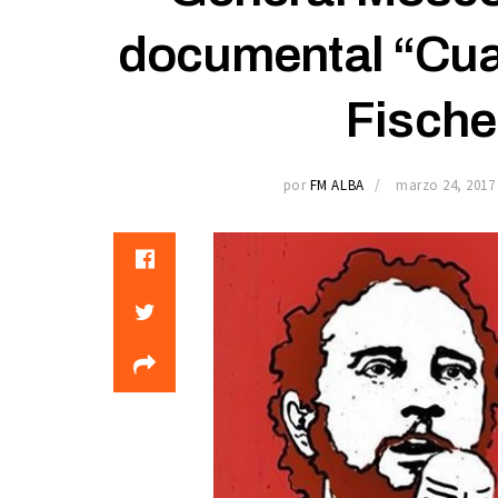
documental “Cua
Fische
por
FM ALBA
marzo 24, 2017