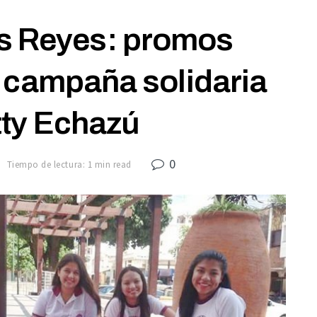
s Reyes: promos
n campaña solidaria
tty Echazú
0
7
Tiempo de lectura: 1 min read