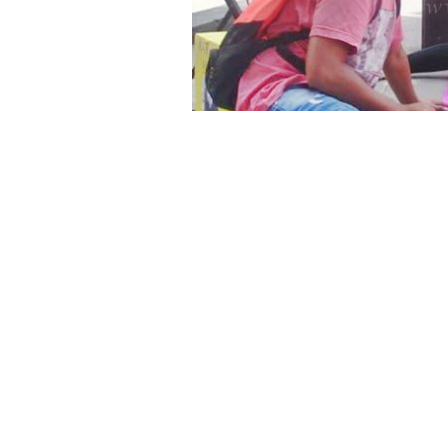
Alumnos del 4º2º del Colegio llevan a
fondos para la operación de Katty Ech
de uno de su brazo derecho
. Esto a
presentación. Los chicos recorrerán la
extenderá por todo el día.