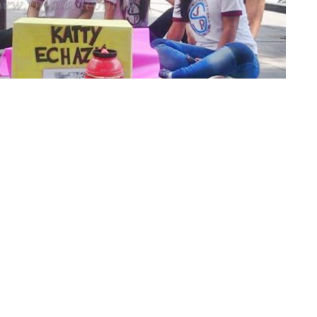
»Foto: Coordinación de Juventud
delante esta campaña de colecta, con el fin de reunir
azú. La joven sufrió la
rotura de la clavícula y el húmero
 raíz de un accidente de baile días atrás, durante una
s calles aledañas a la Plaza con urnas.
La jornada se