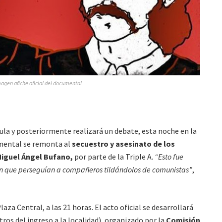
agen afiche oficial del documental
ula y posteriormente realizará un debate, esta noche en la
umental se remonta al
secuestro y asesinato de los
 Miguel Ángel Bufano,
por parte de la Triple A.
“Esto fue
 en que perseguían a compañeros tildándolos de comunistas”
,
laza Central, a las 21 horas. El acto oficial se desarrollará
ros del ingreso a la localidad), organizado por la
Comisión