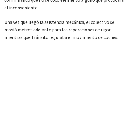
el inconveniente.
Una vez que llegó la asistencia mecánica, el colectivo se
movió metros adelante para las reparaciones de rigor,
mientras que Tránsito regulaba el movimiento de coches.
El Dato
– Ante la presencia de personal de la
Dirección Municipal de
Tránsito,
no faltaron motociclistas que obviaron avanzar
por calle Bolivia, temerosos de encontrarse con uno de los
tantos operativos sorpresa de control vehicular que realiza
el área.