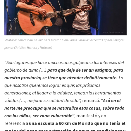
»Matacos con el show en vivo en el Teatro “Juan Carlos Saravia” de Salta Capital (Imagen:
prensa Christian Herrera y Matacos)
“Son lugares que hace muchos años golpean a los intereses del
gobierno de turno (…)
para que deje de ser un estigma; para
nuestra provincia; se tiene que atender definitivamente.
Lo
que nosotros queremos lograr es que; las próximas
generaciones; al llegar a la adultez, tengan las herramientas
válidas (…) mejorar su calidad de vida”,
remarcó.
“Acá en el
norte me preocupa que se naturalice esas cosas, sobre todo
con los niños, ser zona vulnerable”
, manifestó y en
referencia a
una escuela a 60 km de Morillo que no tenía el
motor del pozo para extracción de agua en condiciones y