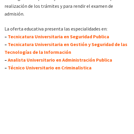
realización de los trámites y para rendir el examen de
admisión.
La oferta educativa presenta las especialidades en:
–
Tecnicatura Universitaria en Seguridad Publica
–
Tecnicatura Universitaria en Gestión y Seguridad de las
Tecnologías de la Información
–
Analista Universitario en Administración Publica
–
Técnico Universitario en Criminalistica
Requisitos para el ingreso
– Ser argentino/a, nativo/a o por opción: (significa que
habiendo nacido en un país extranjero requiere que la
persona que va a optar por la nacionalidad argentina sea
hijo/a de padre o madre argentino/a. Ley 346, Título 1°, Art.
1°, Inc. 2°).
– Adecuación de trato al género: se aplicará lo previsto en los