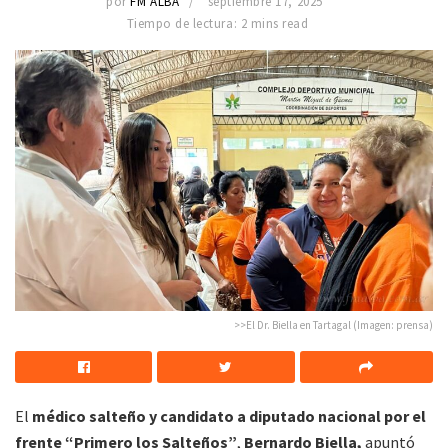
por
FM ALBA
septiembre 17, 2025
Tiempo de lectura: 2 mins read
>>El Dr. Biella en Tartagal (Imagen: prensa)
El
médico salteño y candidato a diputado nacional por el
frente “Primero los Salteños”
,
Bernardo Biella,
apuntó