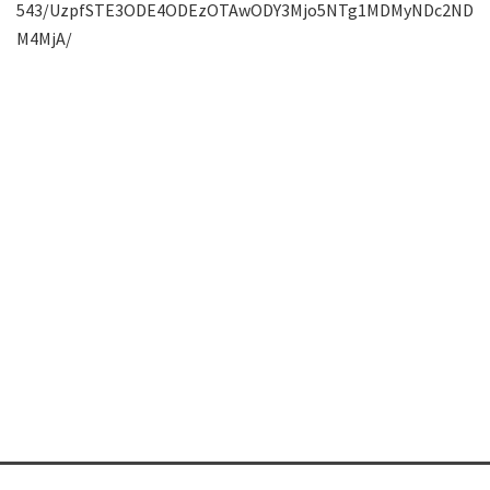
543/UzpfSTE3ODE4ODEzOTAwODY3Mjo5NTg1MDMyNDc2ND
M4MjA/