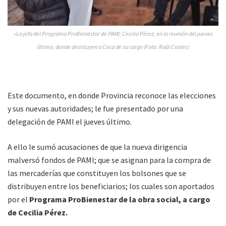
»La jefa del Programa ProBienestar de PAMI; Cecilia Pérez; en la reunión del jueves
último, donde destituyen a Coca de su cargo (Foto: Raúl Costes)
Este documento, en donde Provincia reconoce las elecciones
y sus nuevas autoridades; le fue presentado por una
delegación de PAMI el jueves último.
A ello le sumó acusaciones de que la nueva dirigencia
malversó fondos de PAMI; que se asignan para la compra de
las mercaderías que constituyen los bolsones que se
distribuyen entre los beneficiarios; los cuales son aportados
por el
Programa ProBienestar de la obra social, a cargo
de Cecilia Pérez.