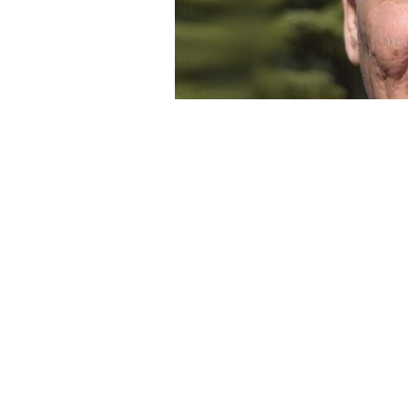
»
Con el compromiso del párroco Elio C