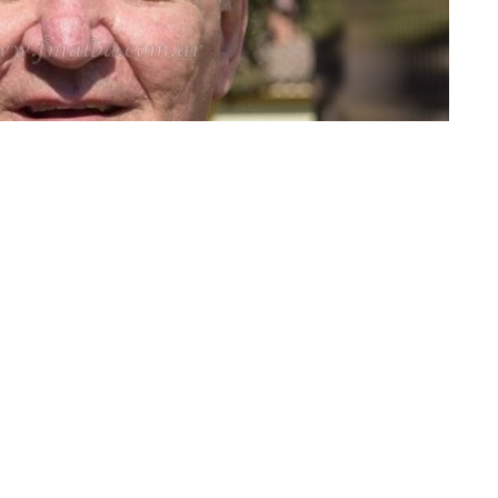
Fray Luis Scozzina (Imagen: AICA)
ruz; de General Mosconi; los integrantes del movimiento