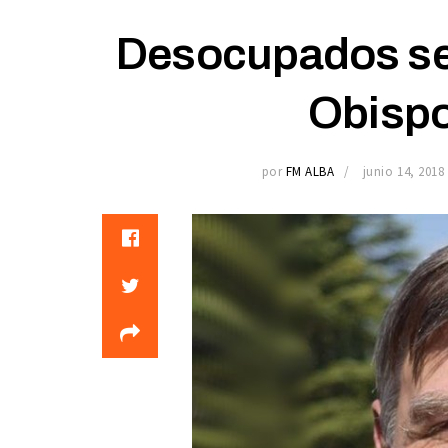
Desocupados ser
Obispo
por
FM ALBA
junio 14, 2018