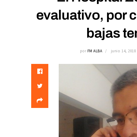
evaluativo, por c
bajas t
por
FM ALBA
junio 14, 2018