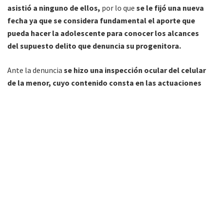
asistió a ninguno de ellos,
por lo que
se le fijó una nueva
fecha ya que se considera fundamental el aporte que
pueda hacer la adolescente para conocer los alcances
del supuesto delito que denuncia su progenitora.
Ante la denuncia
se hizo una inspección ocular del celular
de la menor, cuyo contenido consta en las actuaciones
preliminares. El acusado, quien se desempeña en una
radioemisora local como conductor, ya fue identificado.