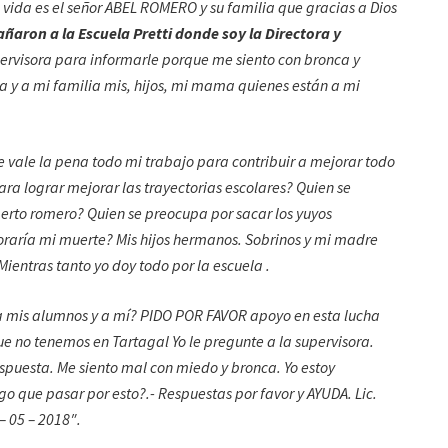
 vida es el señor ABEL ROMERO y su familia que gracias a Dios
aron a la Escuela Pretti donde soy la Directora y
upervisora para informarle porque me siento con bronca y
 y a mi familia mis, hijos, mi mama quienes están a mi
e vale la pena todo mi trabajo para contribuir a mejorar todo
ra lograr mejorar las trayectorias escolares? Quien se
berto romero? Quien se preocupa por sacar los yuyos
oraría mi muerte? Mis hijos hermanos. Sobrinos y mi madre
ientras tanto yo doy todo por la escuela .
 mis alumnos y a mí? PIDO POR FAVOR apoyo en esta lucha
que no tenemos en Tartagal Yo le pregunte a la supervisora.
espuesta. Me siento mal con miedo y bronca. Yo estoy
go que pasar por esto?.-
Respuestas por favor y AYUDA. Lic.
– 05 – 2018″.