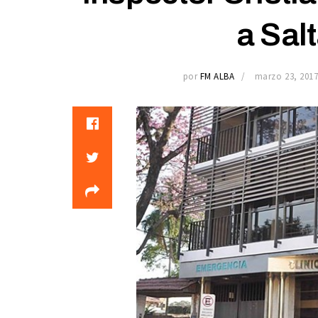
a Sal
por
FM ALBA
marzo 23, 201