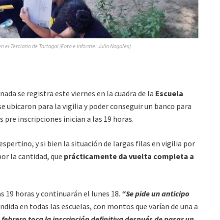
en el Terciario de Tartagal (Foto e informe: Julio Nogales)
ornada se registra este viernes en la cuadra de la
Escuela
e ubicaron para la vigilia y poder conseguir un banco para
 pre inscripciones inician a las 19 horas.
spertino, y si bien la situación de largas filas en vigilia por
por la cantidad, que
prácticamente da vuelta completa a
s 19 horas y continuarán el lunes 18.
“Se pide un anticipo
ndida en todas las escuelas, con montos que varían de una a
 febrero toca la inscripción definitiva después de pasar un