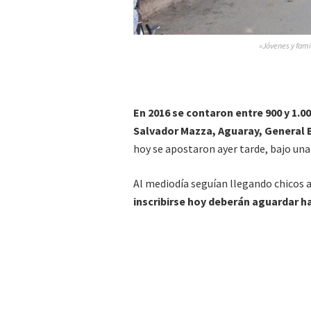
»Jóvenes y fami
En 2016 se contaron entre 900 y 1.0
Salvador Mazza, Aguaray, General Ba
hoy se apostaron ayer tarde, bajo una
Al mediodía seguían llegando chicos a 
inscribirse hoy deberán aguardar ha