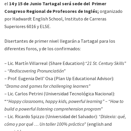
el
14 y 15 de Junio Tartagal será sede del Primer
Congreso Regional de Profesores de Inglés;
organizado
por Hadwardt English School, Instituto de Carreras
Superiores 6016 y ELSE.
Disertantes de primer nivel llegarán a Tartagal para los
diferentes foros, y de los confirmados:
– Lic. Martín Villarreal (Share Education):
“21 St. Century Skills”
– “Rediscovering Pronunciatión”
– Prof. Eugenia Dell’ Osa (Plan Up Educational Advisor):
“Drama and games for challenging learners”
– Lic. Carlos Petrini (Universidad Tecnológica Nacional):
“
“Happy classrooms, happy kids, powerful learning” – “How to
build a powerful listening comprehension program”
– Lic. Ricardo Spizzo (Universidad del Salvador):
“Dislexia: qué,
cómo y por qué … Un taller 100% práctico”
(english and