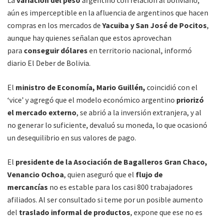
La
variación del peso
argentino con relación al boliviano,
aún es imperceptible en la afluencia de argentinos que hacen
compras en los mercados de
Yacuiba y San José de Pocitos
,
aunque hay quienes señalan que estos aprovechan
para
conseguir dólares
en territorio nacional, informó
diario El Deber de Bolivia.
El
ministro de Economía, Mario Guillén,
coincidió con el
‘vice’ y agregó que el modelo económico argentino
priorizó
el mercado externo
, se abrió a la inversión extranjera, y al
no generar lo suficiente, devaluó su moneda, lo que ocasionó
un desequilibrio en sus valores de pago.
El
presidente de la Asociación de Bagalleros Gran Chaco,
Venancio Ochoa
, quien aseguró que el
flujo de
mercancías
no es estable para los casi 800 trabajadores
afiliados. Al ser consultado si teme por un posible aumento
del
traslado informal de productos
, expone que ese no es