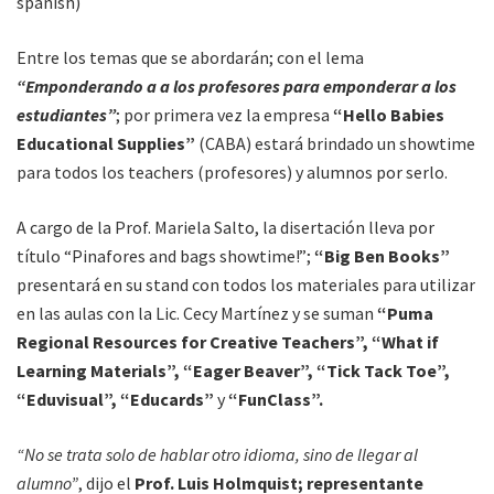
spanish)
Entre los temas que se abordarán; con el lema
“Emponderando a a los profesores para emponderar a los
estudiantes”
; por primera vez la empresa
“Hello Babies
Educational Supplies”
(CABA) estará brindado un showtime
para todos los teachers (profesores) y alumnos por serlo.
A cargo de la Prof. Mariela Salto, la disertación lleva por
título “Pinafores and bags showtime!”;
“Big Ben
Books”
presentará en su stand con todos los materiales para utilizar
en las aulas con la Lic. Cecy Martínez y se suman
“Puma
Regional Resources for Creative Teachers”, “What if
Learning Materials”, “Eager Beaver”, “Tick Tack Toe”,
“Eduvisual”, “Educards”
y
“FunClass”.
“No se trata solo de hablar otro idioma, sino de llegar al
alumno”
, dijo el
Prof. Luis Holmquist; representante