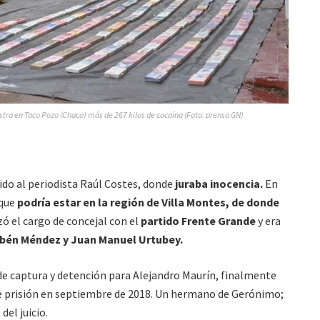
ra en Taco Pozo (Chaco) más de 267 kilos de cocaína (Foto: prensa GN)
ido al periodista Raúl Costes, donde
juraba inocencia.
En
 que
podría estar en la región de Villa Montes, de donde
ó el cargo de concejal con el
partido Frente Grande
y era
bén Méndez y Juan Manuel Urtubey.
de captura y detención para Alejandro Maurín, finalmente
e prisión en septiembre de 2018. Un hermano de Gerónimo;
del juicio.