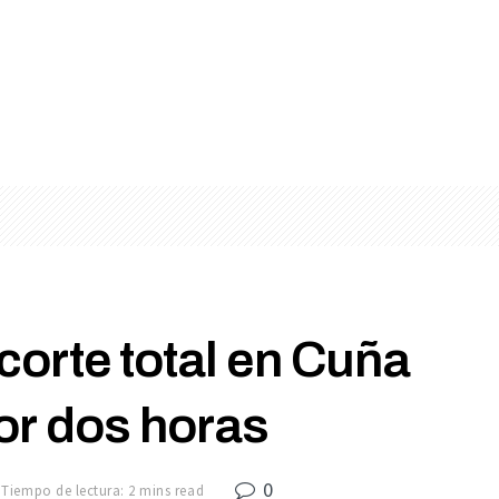
corte total en Cuña
or dos horas
0
Tiempo de lectura: 2 mins read