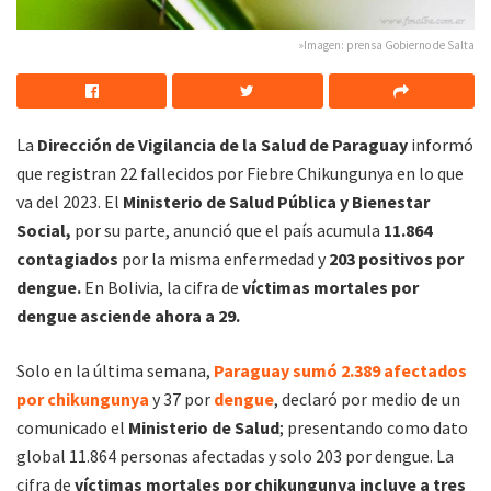
»Imagen: prensa Gobierno de Salta
La
Dirección de Vigilancia de la Salud de Paraguay
informó
que registran 22 fallecidos por Fiebre Chikungunya en lo que
va del 2023. El
Ministerio de Salud Pública y Bienestar
Social,
por su parte, anunció que el país acumula
11.864
contagiados
por la misma enfermedad y
203 positivos por
dengue.
En Bolivia, la cifra de
víctimas mortales por
dengue asciende ahora a 29.
Solo en la última semana,
Paraguay
sumó 2.389 afectados
por chikungunya
y 37 por
dengue
, declaró por medio de un
comunicado el
Ministerio de Salud
; presentando como dato
global 11.864 personas afectadas y solo 203 por dengue. La
cifra de
víctimas mortales por chikungunya incluye a tres