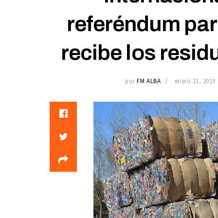
referéndum para
recibe los resid
por
FM ALBA
enero 21, 2019