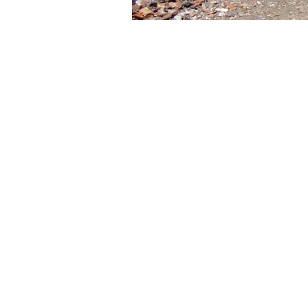
»Lugar de
Un hombre de 24 años falleció esta tar
sector este; en un
hecho ocurrido al
a un hombre de 21 años, señalado co
antes.
Un llamado alertó al
Servicio de Em
testimonio de vecinos, se esperó larg
La víctima; identificado como
Elvio P
producidas por un fuerte golpe pro
efectivos de Policía detuvieron a un 
En tanto los uniformados, procediero