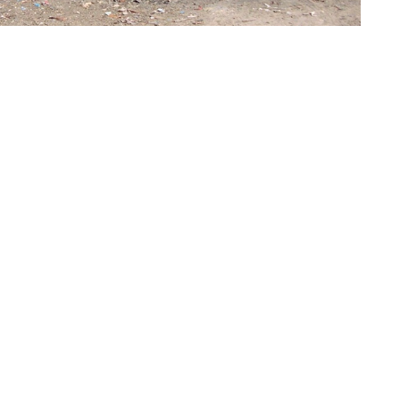
 los hechos (Foto: prensa Policía de Salta)
de en el barrio situado a poco del basural municipal; en el
rededor de las 14 horas de este martes
. La Policía detuvo
mo la persona con quien la víctima discutió momentos
ergencia 911
pasadas las 15 horas, y de acuerdo con el
o rato por la ambulancia.
once (24)
; falleció a consecuencia de las
lesiones
pinado en la cabeza
. Con el correr de las horas, los
hombre de 21 años, ya que según los testimonios
n a la
detención del sospechoso un joven de 21 años,