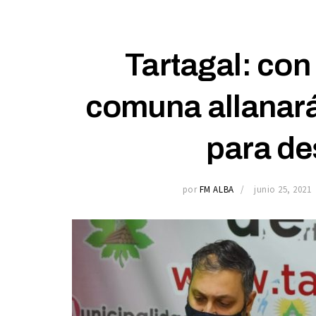
Tartagal: con 
comuna allanará
para d
por
FM ALBA
junio 25, 2021