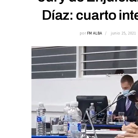
Díaz: cuarto int
por
FM ALBA
junio 25, 2021