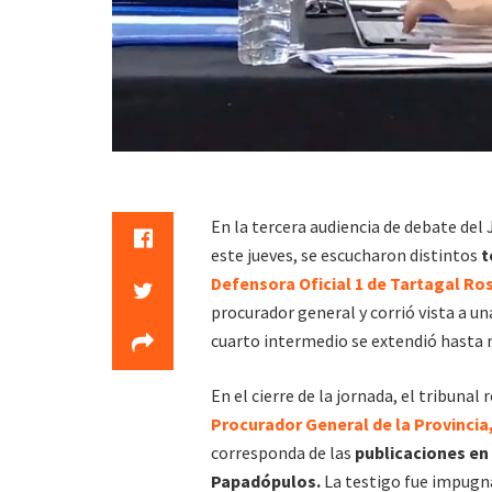
En la tercera audiencia de debate del
este jueves, se escucharon distintos
t
Defensora Oficial 1 de Tartagal Ros
procurador general y corrió vista a un
cuarto intermedio se extendió hasta m
En el cierre de la jornada, el tribunal
Procurador General de la Provincia
corresponda de las
publicaciones en 
Papadópulos.
La testigo fue impugn