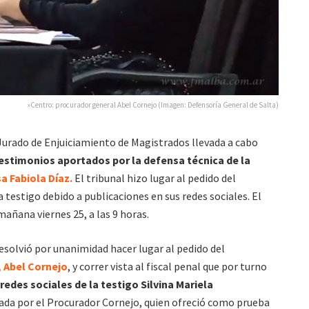
»Centro: procurador general Abel Cornejo (Imagen: Defensoría General de Salta)
 Jurado de Enjuiciamiento de Magistrados llevada a cabo
estimonios aportados por la defensa técnica de la
a Fabiola Díaz.
El tribunal hizo lugar al pedido del
a testigo debido a publicaciones en sus redes sociales. El
añana viernes 25, a las 9 horas.
 resolvió por unanimidad hacer lugar al pedido del
, Abel Cornejo
, y correr vista al fiscal penal que por turno
redes sociales de la testigo Silvina Mariela
ada por el Procurador Cornejo, quien ofreció como prueba