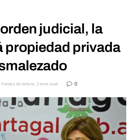
orden judicial, la
 propiedad privada
esmalezado
0
Tiempo de lectura: 2 mins read