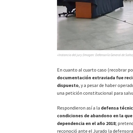
»Instancia del jury (Imagen: Defensoría General de Salta
En cuanto al cuarto caso (recobrar p
documentación extraviada fue rec
dispuesto
, y a pesar de haber operad
una petición constitucional para salv
Respondieron así a la
defensa técnic
condiciones de abandono en la que s
dependencia en el año 2018
; preten
reconoció ante el Jurado la defensora