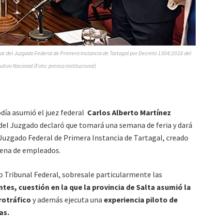
lar del Juzgado Federal de Primera Instancia de Tartagal por Decreto 1304/2016 del
utivo Nacional (Foto: prensa institucional)
día asumió el juez federal
Carlos Alberto Martínez
r del Juzgado declaró que tomará una semana de feria y dará
El Juzgado Federal de Primera Instancia de Tartagal, creado
ntena de empleados.
o Tribunal Federal, sobresale particularmente las
tes, cuestión en la que la provincia de Salta asumió la
rotráfico
y además ejecuta una
experiencia piloto de
as.