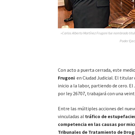
»Carlos Alberto Martínez Frugoni fue nombrado titu
Poder Ejec
Con acto a puerta cerrada, este medio
Frugoni
en Ciudad Judicial. El titula
inicio a la labor, partiendo de cero. 
por ley 26707, trabajará con una vei
Entre las múltiples acciones del nuev
vinculadas al
tráfico de estupefacien
competencia en las causas por mic
Tribunales de Tratamiento de Drog