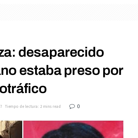
za: desaparecido
ano estaba preso por
otráfico
0
7
Tiempo de lectura: 2 mins read