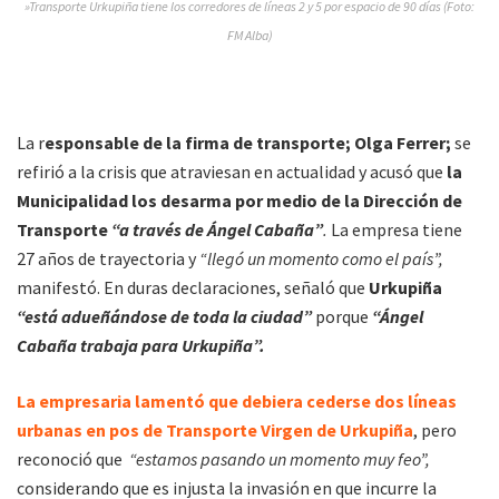
»Transporte Urkupiña tiene los corredores de líneas 2 y 5 por espacio de 90 días (Foto:
FM Alba)
La r
esponsable de la firma de transporte; Olga Ferrer;
se
refirió a la crisis que atraviesan en actualidad y acusó que
la
Municipalidad los desarma por medio de la Dirección de
Transporte
“a través de Ángel Cabaña”
.
La empresa tiene
27 años de trayectoria y
“llegó un momento como el país”,
manifestó. En duras declaraciones, señaló que
Urkupiña
“está adueñándose de toda la ciudad”
porque
“Ángel
Cabaña trabaja para Urkupiña”.
La empresaria lamentó que debiera cederse dos líneas
urbanas en pos de Transporte Virgen de Urkupiña
, pero
reconoció que
“estamos pasando un momento muy feo”,
considerando que es injusta la invasión en que incurre la