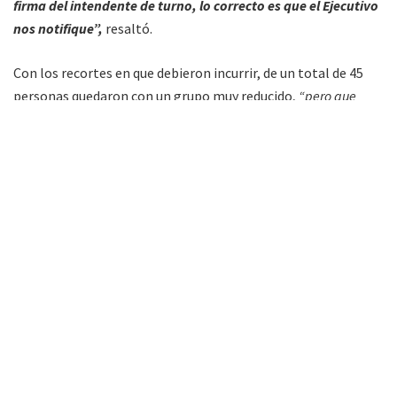
firma del intendente de turno, lo correcto es que el Ejecutivo
nos notifique”,
resaltó.
Con los recortes en que debieron incurrir, de un total de 45
personas quedaron con un grupo muy reducido,
“pero que
empezó trabajando con nosotros”.
Actualmente, Ferrer no
dispone del subsidio de combustible que expide Nación
(desde hace dos años) como tampoco del fiscal.
“Todo esto es parte del descuido en que han incurrido hacia
las empresas de la zona
(…)
yo siempre voy a hacer referencia
a Ángel Cabaña. En su momento, nos mandó mal los códigos de
las líneas urbanas e interurbanas que teníamos, de manera que
nos rebotaban siempre, no nos daban los combustibles. Pero
eso, nosotros no sabíamos que él los había mandado”,
denunció.
“(Cabaña)
Viene buscando hace rato que entre la otra