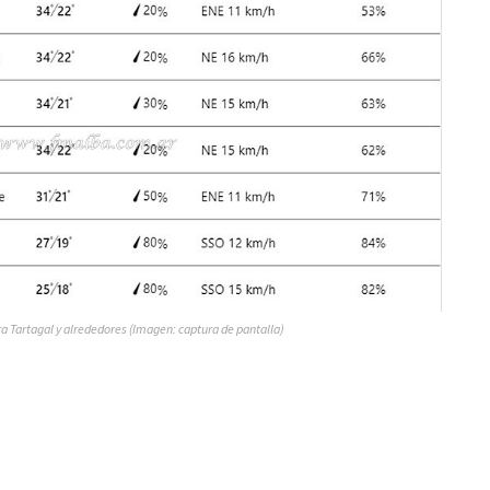
ra Tartagal y alrededores (Imagen: captura de pantalla)