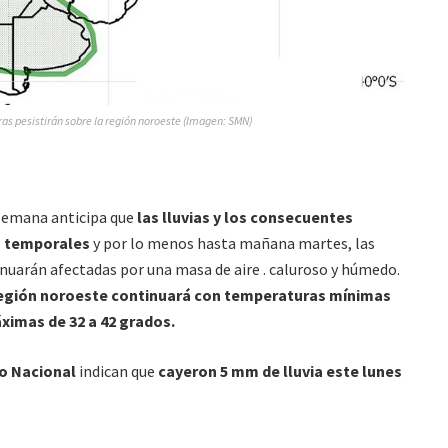
as pesistirán sobre la región noroeste (Imagen: SMN)
semana anticipa que
las lluvias y los consecuentes
n temporales
y por lo menos hasta mañana martes, las
inuarán afectadas por una masa de aire . caluroso y húmedo.
 región noroeste continuará con temperaturas mínimas
áximas de 32 a 42 grados.
o Nacional
indican que
cayeron 5 mm de lluvia este lunes