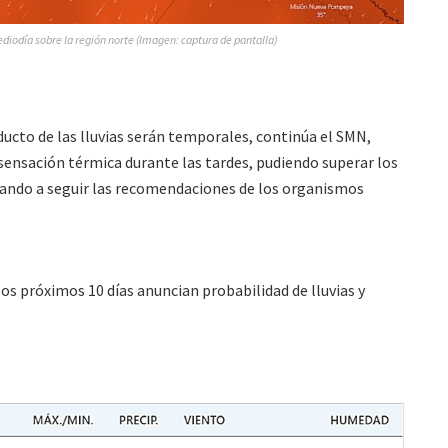
diodía sobre la región norte (Imagen: captura de pantalla)
ucto de las lluvias serán temporales, continúa el SMN,
sensación térmica durante las tardes, pudiendo superar los
nando a seguir las recomendaciones de los organismos
s próximos 10 días anuncian probabilidad de lluvias y