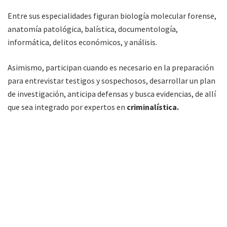
Entre sus especialidades figuran biología molecular forense,
anatomía patológica, balística, documentología,
informática, delitos económicos, y análisis.
Asimismo, participan cuando es necesario en la preparación
para entrevistar testigos y sospechosos, desarrollar un plan
de investigación, anticipa defensas y busca evidencias, de allí
que sea integrado por expertos en
criminalística.
Por todo esto el proyecto contempla que el
Ministerio
Público Fiscal de la Provincia
ponga en funcionamiento en
el
Distrito Judicial Tartagal
una dependencia del
Cuerpo de
Investigaciones Fiscales.