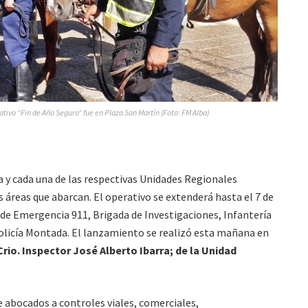
ativo “Fin de Año Seguro” fue en Plaza San Martín (Foto: FM Alba)
ia y cada una de las respectivas Unidades Regionales
s áreas que abarcan. El operativo se extenderá hasta el 7 de
o de Emergencia 911, Brigada de Investigaciones, Infantería
Policía Montada. El lanzamiento se realizó esta mañana en
Crio. Inspector José Alberto Ibarra; de la Unidad
e abocados a controles viales, comerciales,