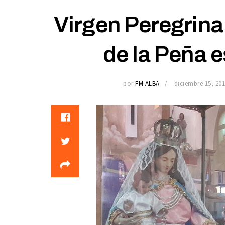
Virgen Peregrina 
de la Peña 
por
FM ALBA
diciembre 15, 20