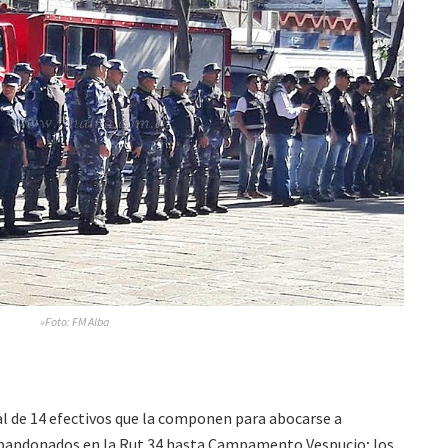
»Foto: FM Alba
al de 14 efectivos que la componen para abocarse a
abandonados en la Rut 34 hasta Campamento Vespucio; los