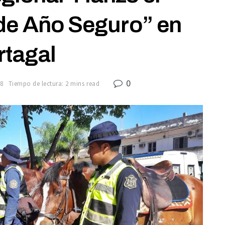
 de Año Seguro” en
rtagal
0
18
Tiempo de lectura: 2 mins read