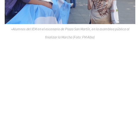
»Alumnos del IEM en el escenario de Plaza San Martín, en la asamblea pública al
finalizar la Marcha (Foto: FM Alba)