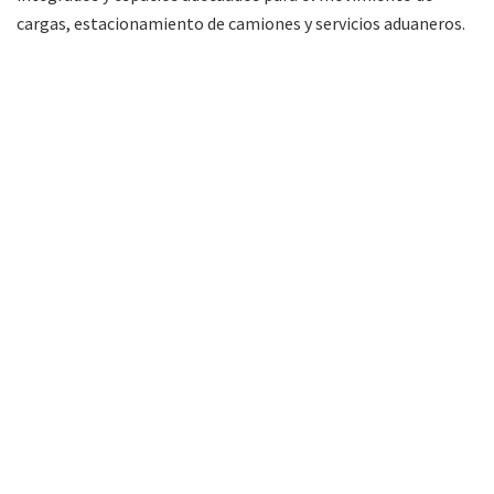
cargas, estacionamiento de camiones y servicios aduaneros.
»Vista aèrea del Puente Internacional Pozo Hondo-Misiòn La Paz
(Crèdito imagen: prensa Presidencia de Paraguay)
Actualmente, se estaba en etapa de
estudios técnicos
,