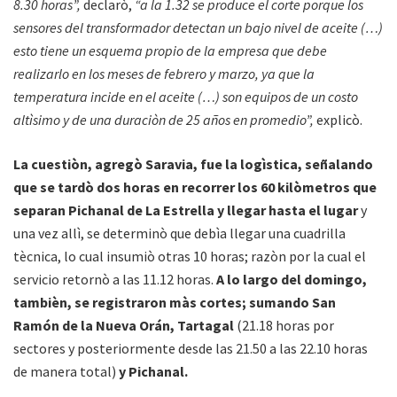
8.30 horas”,
declarò,
“a la 1.32 se produce el corte porque los
sensores del transformador detectan un bajo nivel de aceite (…)
esto tiene un esquema propio de la empresa que debe
realizarlo en los meses de febrero y marzo, ya que la
temperatura incide en el aceite (…) son equipos de un costo
altìsimo y de una duraciòn de 25 años en promedio”,
explicò.
La cuestiòn, agregò Saravia, fue la logìstica, señalando
que se tardò dos horas en recorrer los 60 kilòmetros que
separan Pichanal de La Estrella y llegar hasta el lugar
y
una vez allì, se determinò que debìa llegar una cuadrilla
tècnica, lo cual insumiò otras 10 horas; razòn por la cual el
servicio retornò a las 11.12 horas.
A lo largo del domingo,
tambièn, se registraron màs cortes; sumando San
Ramón de la Nueva Orán, Tartagal
(21.18 horas por
sectores y posteriormente desde las 21.50 a las 22.10 horas
de manera total)
y Pichanal.