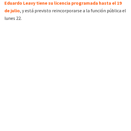
Eduardo Leavy tiene su licencia programada hasta el 19
de julio
, y está previsto reincorporarse a la función pública el
lunes 22.
»En la sala de reuniones de presidencia del Concejo se realizó el acto de Asunción de la
vicepresidenta 2° Elida Ramona Jaime (Foto: prensa Concejo Deliberante)