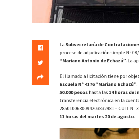
La
Subsecretaría de Contrataciones
proceso de adjudicación simple Nº 08/
“Mariano Antonio de Echazú”.
La ape
El llamado a licitación tiene por obje
Escuela Nº 4176 “Mariano Echazú”
.
50.000 pesos
hasta las
14 horas del
transferencia electrónica en la cuen
2850100630094203832981 – CUIT Nº 3
11 horas del martes 20 de agosto
.