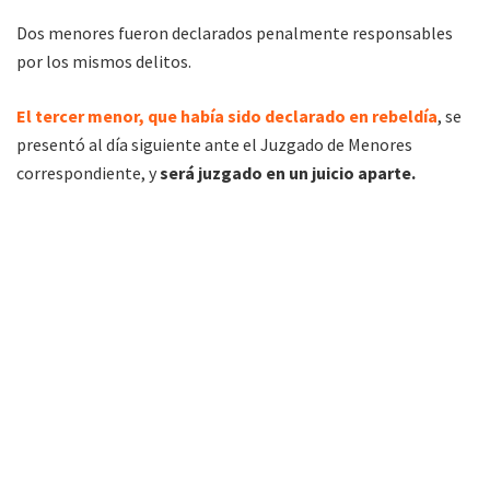
Dos menores fueron declarados penalmente responsables
por los mismos delitos.
El tercer menor, que había sido declarado en rebeldía
, se
presentó al día siguiente ante el Juzgado de Menores
correspondiente, y
será juzgado en un juicio aparte.
El hecho ocurrió el 29 de noviembre de 2015 en Alto La Sierra,
departamento Rivadavia.