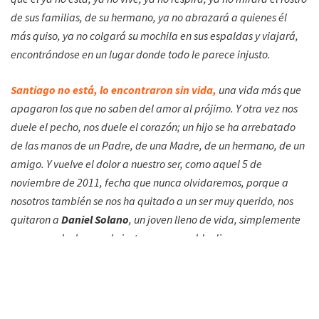
de sus familias, de su hermano, ya no abrazará a quienes él
más quiso, ya no colgará su mochila en sus espaldas y viajará,
encontrándose en un lugar donde todo le parece injusto.
Santiago no está, lo encontraron sin vida,
una vida más que
apagaron los que no saben del amor al prójimo. Y otra vez nos
duele el pecho, nos duele el corazón; un hijo se ha arrebatado
de las manos de un Padre, de una Madre, de un hermano, de un
amigo. Y vuelve el dolor a nuestro ser, como aquel 5 de
noviembre de 2011, fecha que nunca olvidaremos, porque a
nosotros también se nos ha quitado a un ser muy querido, nos
quitaron a
Daniel Solano
, un joven lleno de vida, simplemente
por querer luchar por lo justo, por un sueldo digno, por una
mejora laboral y por no continuar viviendo como esclavos junto
a sus compañeros, hacinados.
A Daniel Solano lo callaron de la manera más cruel, le indignó el