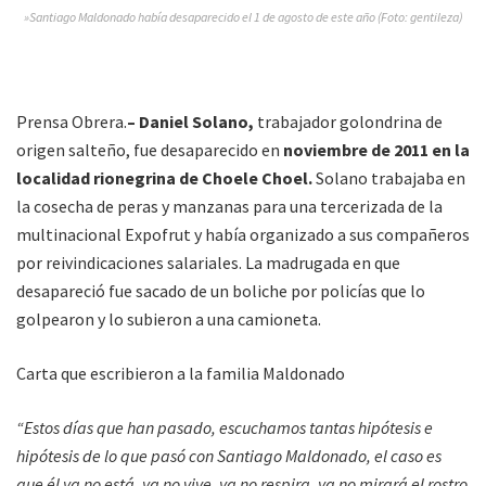
»Santiago Maldonado había desaparecido el 1 de agosto de este año (Foto: gentileza)
Prensa Obrera.
– Daniel Solano,
trabajador golondrina de
origen salteño, fue desaparecido en
noviembre de 2011 en la
localidad rionegrina de Choele Choel.
Solano trabajaba en
la cosecha de peras y manzanas para una tercerizada de la
multinacional Expofrut y había organizado a sus compañeros
por reivindicaciones salariales. La madrugada en que
desapareció fue sacado de un boliche por policías que lo
golpearon y lo subieron a una camioneta.
Carta que escribieron a la familia Maldonado
“Estos días que han pasado, escuchamos tantas hipótesis e
hipótesis de lo que pasó con Santiago Maldonado, el caso es
que él ya no está, ya no vive, ya no respira, ya no mirará el rostro