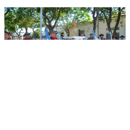
»Acto en Avenida 20 de Febrero y San Martín (Foto: prensa Municipalidad de Tartagal)
La
Batalla de Salta
fue la lid en que por primera vez flameó
la enseña patria en una acción de guerra y resultó una nueva e