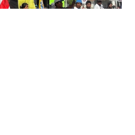
nidad Chorote por sus escrituras (Foto: FM Alba)
unidad, alrededor de 50 a 60 personas cortaron el paso por
n pancartas y bombos, reclamaron por la titularización de
altó que vienen esperando desde los 60 por sus escrituras.
lvieron con su reclamo por la titularización de los
 recordando que sin esos certificados no pueden dar inicio a
, extensión de redes sanitarias y de agua, alumbrado público