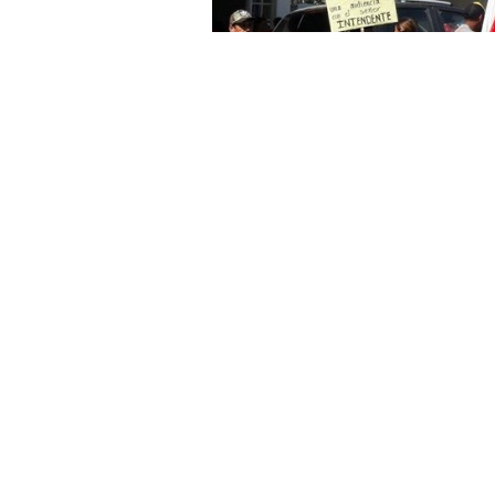
»Protesta de Comu
Liderados por tres caciques de la com
calle San Martín y a manifestación co
tierras.
Eduardo Pisco, cacique
, res
Eduardo Pisco y dos caciques más vo
terrenos que ocupan en Chorote 1
;
trabajos de construcción de viviendas
y otros.