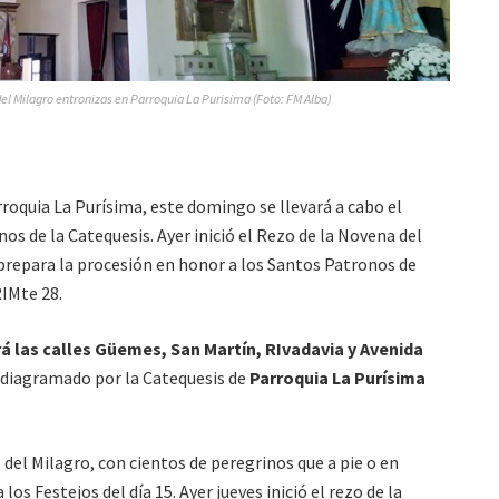
el Milagro entronizas en Parroquia La Purisima (Foto: FM Alba)
roquia La Purísima, este domingo se llevará a cabo el
os de la Catequesis. Ayer inició el Rezo de la Novena del
e prepara la procesión en honor a los Santos Patronos de
RIMte 28.
rá las calles Güemes, San Martín, RIvadavia y Avenida
diagramado por la Catequesis de
Parroquia La Purísima
o del Milagro, con cientos de peregrinos que a pie o en
 los Festejos del día 15. Ayer jueves inició el rezo de la