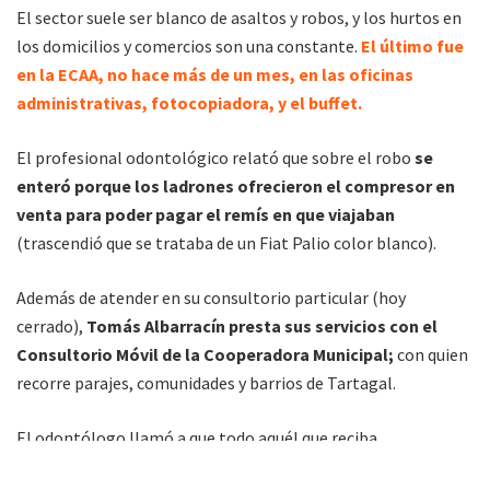
El sector suele ser blanco de asaltos y robos, y los hurtos en
los domicilios y comercios son una constante.
El último fue
en la ECAA, no hace más de un mes, en las oficinas
administrativas, fotocopiadora, y el buffet.
El profesional odontológico relató que sobre el robo
se
enteró porque los ladrones ofrecieron el compresor en
venta para poder pagar el remís en que viajaban
(trascendió que se trataba de un Fiat Palio color blanco).
Además de atender en su consultorio particular (hoy
cerrado),
Tomás Albarracín presta sus servicios con el
Consultorio Móvil de la Cooperadora Municipal;
con quien
recorre parajes, comunidades y barrios de Tartagal.
El odontólogo llamó a que todo aquél que reciba
ofrecimiento de compra para estos materiales de aviso