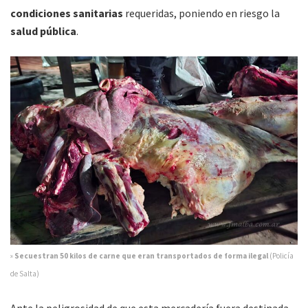
condiciones sanitarias
requeridas, poniendo en riesgo la
salud pública
.
»
Secuestran 50 kilos de carne que eran transportados de forma ilegal
(Policía
de Salta)
Ante la peligrosidad de que esta mercadería fuera destinada