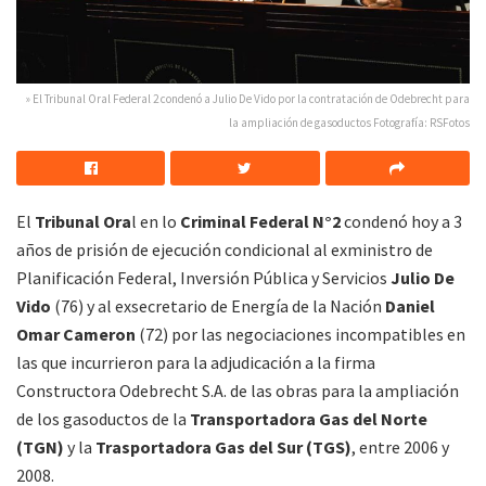
» El Tribunal Oral Federal 2 condenó a Julio De Vido por la contratación de Odebrecht para
la ampliación de gasoductos Fotografía: RSFotos
El
Tribunal Ora
l en lo
Criminal Federal N°2
condenó hoy a 3
años de prisión de ejecución condicional al exministro de
Planificación Federal, Inversión Pública y Servicios
Julio De
Vido
(76) y al exsecretario de Energía de la Nación
Daniel
Omar Cameron
(72) por las negociaciones incompatibles en
las que incurrieron para la adjudicación a la firma
Constructora Odebrecht S.A. de las obras para la ampliación
de los gasoductos de la
Transportadora Gas del Norte
(TGN)
y la
Trasportadora Gas del Sur (TGS)
, entre 2006 y
2008.