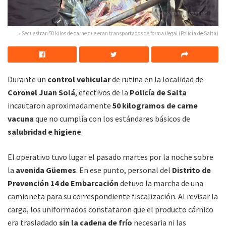
» Secuestran 50 kilos de carne que eran transportados de forma ilegal (Policía de Salta)
Durante un
control vehicular
de rutina en la localidad de
Coronel Juan Solá
, efectivos de la
Policía de Salta
incautaron aproximadamente
50 kilogramos de carne
vacuna
que no cumplía con los estándares básicos de
salubridad e higiene
.
El operativo tuvo lugar el pasado martes por la noche sobre
la
avenida Güemes
. En ese punto, personal del
Distrito de
Prevención 14 de Embarcación
detuvo la marcha de una
camioneta para su correspondiente fiscalización. Al revisar la
carga, los uniformados constataron que el producto cárnico
era trasladado
sin la cadena de frío
necesaria ni las