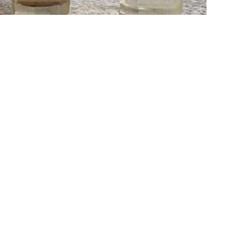
»Imagen ilustrativa
as del Norte Tartagal;
dijo que se alteró el flujo de la
sultó en que el servicio fuese turbio para Tartagal, Salvador
bajo se centró en el cambio de la base de la válvula 700 de la
ejecutan
maniobras de mantenimiento en situaciones
tera el flujo en la tubería
. Pasa de laminar a turbulento y
ón de sedimentos que se depositan en el fondo de la
ctores a donde no se llegó a tiempo con la purga.
e observó agua turbia o muy turbia en distintos puntos
artamento San Martín.