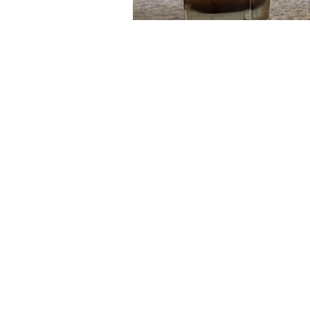
El
Ing. Jorge Soria; gerente de Agu
tubería por trabajos de purga y que re
Mazza y varias localidades más. El tra
cisterna de Villa Güemes.
El ingeniero recordó que; cuando se 
extraordinarias o imprevistas; se al
con eso, la consecuencia es la remoci
cisterna y ocasiona la turbiedad en se
De allí que durante el fin de semana
s
de Tartagal, y localidades del dep