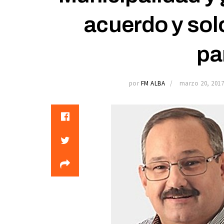
acuerdo y solo
pa
por
FM ALBA
marzo 20, 201